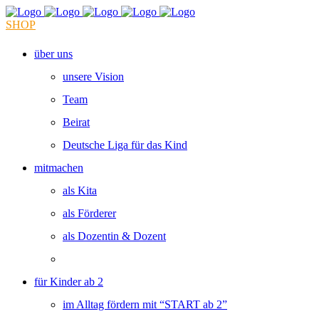
SHOP
über uns
unsere Vision
Team
Beirat
Deutsche Liga für das Kind
mitmachen
als Kita
als Förderer
als Dozentin & Dozent
für Kinder ab 2
im Alltag fördern mit “START ab 2”