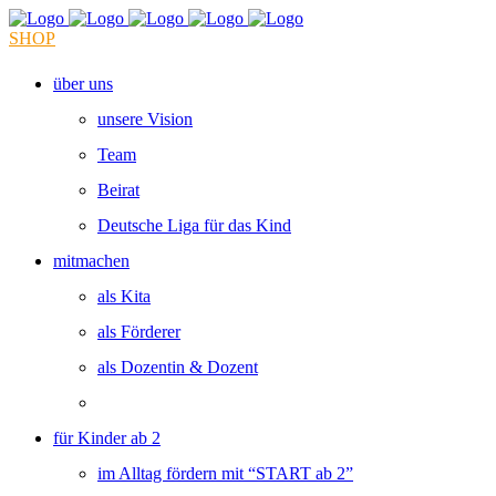
SHOP
über uns
unsere Vision
Team
Beirat
Deutsche Liga für das Kind
mitmachen
als Kita
als Förderer
als Dozentin & Dozent
für Kinder ab 2
im Alltag fördern mit “START ab 2”