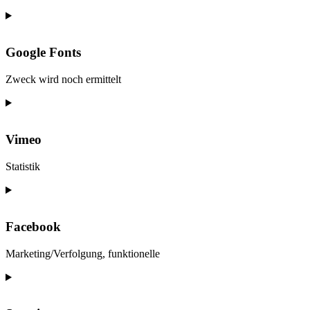
gdpr
Consent
to
service
Google Fonts
stripe
Zweck wird noch ermittelt
Consent
to
service
Vimeo
google-
fonts
Statistik
Consent
to
service
Facebook
vimeo
Marketing/Verfolgung, funktionelle
Consent
to
service