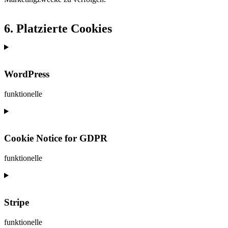
6. Platzierte Cookies
WordPress
funktionelle
Consent
to
service
Cookie Notice for GDPR
wordpress
funktionelle
Consent
to
service
Stripe
cookie-
notice-
for-
funktionelle