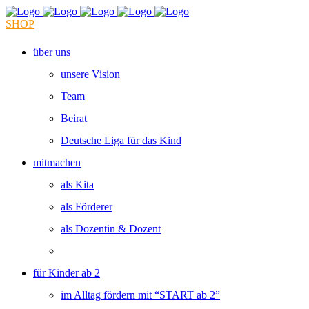
SHOP
über uns
unsere Vision
Team
Beirat
Deutsche Liga für das Kind
mitmachen
als Kita
als Förderer
als Dozentin & Dozent
für Kinder ab 2
im Alltag fördern mit “START ab 2”